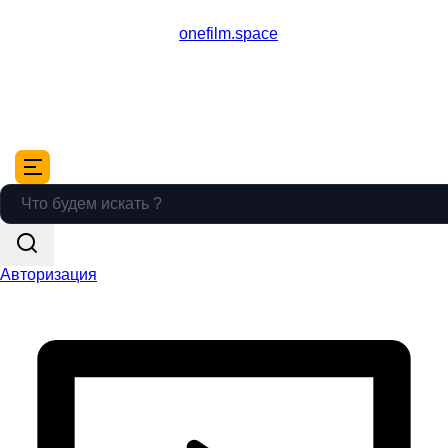
onefilm.space
Авторизация