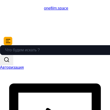
onefilm.space
Авторизация