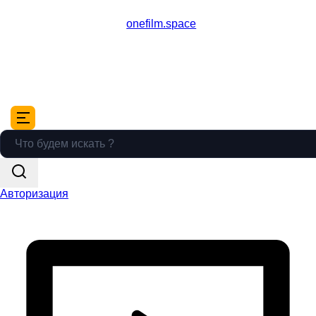
onefilm.space
Авторизация