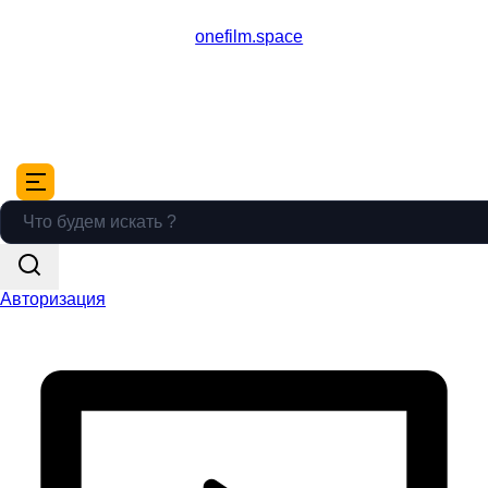
onefilm.space
Авторизация