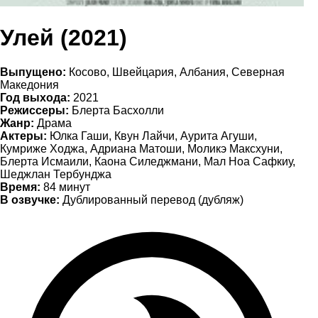
Улей (2021)
Выпущено:
Косово, Швейцария, Албания, Северная
Македония
Год выхода:
2021
Режиссеры:
Блерта Басхолли
Жанр:
Драма
Актеры:
Юлка Гаши, Квун Лайчи, Аурита Агуши,
Кумриже Ходжа, Адриана Матоши, Моликэ Максхуни,
Блерта Исмаили, Каона Силеджмани, Мал Ноа Сафкиу,
Шеджлан Тербунджа
Время:
84 минут
В озвучке:
Дублированный перевод (дубляж)