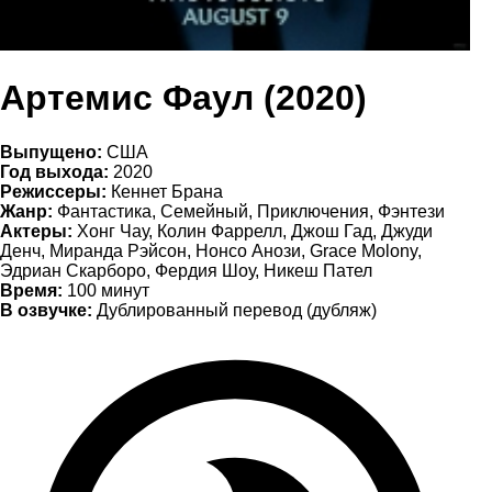
Артемис Фаул (2020)
Выпущено:
США
Год выхода:
2020
Режиссеры:
Кеннет Брана
Жанр:
Фантастика, Семейный, Приключения, Фэнтези
Актеры:
Хонг Чау, Колин Фаррелл, Джош Гад, Джуди
Денч, Миранда Рэйсон, Нонсо Анози, Grace Molony,
Эдриан Скарборо, Фердия Шоу, Никеш Пател
Время:
100 минут
В озвучке:
Дублированный перевод (дубляж)