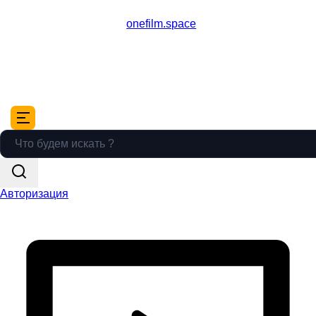
onefilm.space
Авторизация