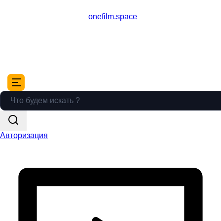
onefilm.space
Авторизация