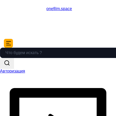
onefilm.space
Авторизация