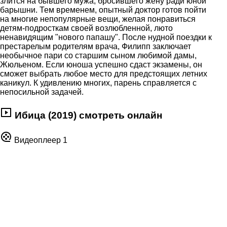
злится на бывшего мужа, бросившего жену ради юной
барышни. Тем временем, опытный доктор готов пойти
на многие непопулярные вещи, желая понравиться
детям-подросткам своей возлюбленной, люто
ненавидящим "нового папашу". После нудной поездки к
престарелым родителям врача, Филипп заключает
необычное пари со старшим сыном любимой дамы,
Жюльеном. Если юноша успешно сдаст экзамены, он
сможет выбрать любое место для предстоящих летних
каникул. К удивлению многих, парень справляется с
непосильной задачей.
Ибица (2019) смотреть онлайн
Видеоплеер 1