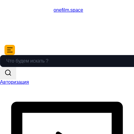
onefilm.space
Авторизация