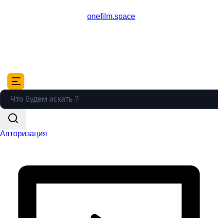
onefilm.space
Авторизация