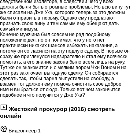
следственном изоляторе, в следствии чего у всех
должны были быть огромные проблемы. Но всю вину тут
же списали на Дже Ука, которого теперь за это должны
были отправить в тюрьму. Однако ему предлагают
признать свою вину и тем самым ему обещают дать
самый минимум.
Конечно мужчина был совсем не рад подобному
положению дел, но он понимал, что у него нет
практически никаких шансов избежать наказания, а
потому он согласился на эту подлую сделку. В тюрьме он
сразу же приглянулся надзирателю и стал ему всячески
помогать, а его знание закона было всем лишь на руку.
Тут же он знакомится и с мелким вором Чхи Воном и на
этот раз заключает выгодную сделку. Он собирается
сделать так, чтобы парня выпустили на свободу, а
взамен тот должен ему помочь очистить свое доброе
имя и выбраться от сюда. Только вот чем закончится
подобное и что получится у Дже Ука?
Жестокий прокурор (2016) смотреть
онлайн
Видеоплеер 1