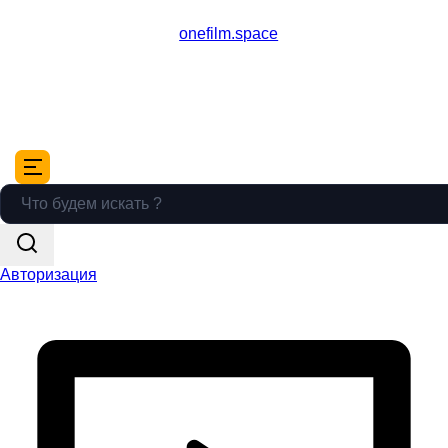
onefilm.space
Авторизация