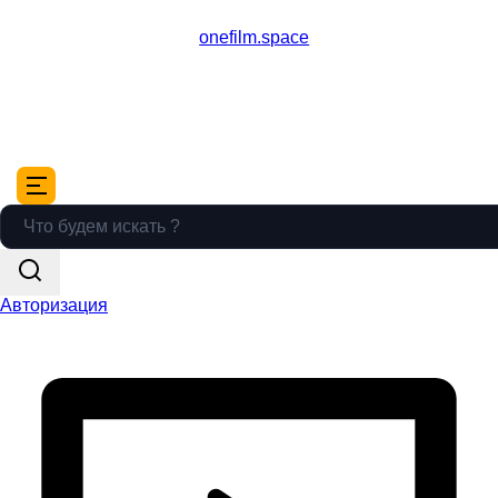
onefilm.space
Авторизация