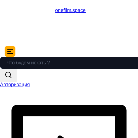
onefilm.space
Авторизация