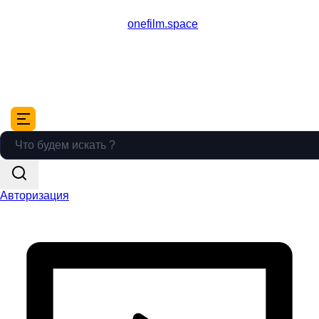
onefilm.space
Авторизация